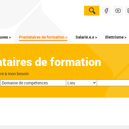
uses >
Prestataires de formation >
Salarié.e.s >
Illettrisme >
ataires de formation
dre à mon besoin