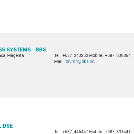
SS SYSTEMS - BBS
nca, Magenta
Tel : +687_243232 Mobile : +687_939854
Mail :
tavron@bbs.nc
L DSE
Tel : +687_446447 Mobile : +687_891441