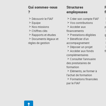
Qui sommes-nous
Structures
?
employeuses
Découvrir le FIAF
Créer son compte FIAF
Equipe
Vos contributions
Nos missions
Accéder aux
p
Chiffres clés
financements
Rapports et études
Prestations éligibles
Documents légaux et
Bénéficier d’un
règles de gestion
accompagnement
Déposer un projet
Accéder aux fonds
complémentaires
Consulter l’annuaire
des prestataires de
formation
Eléments, se former à
l’achat de formation
Formations financées
par le FIAF