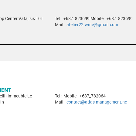
hop Center Vata, sis 101
Tel : +687_823699 Mobile : +687_823699
Mail :
atelier22.wine@gmail.com
MENT
neilh Immeuble Le
Tel : Mobile : +687_782064
in
Mail :
contact@atlas-management.nc