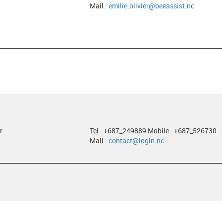
Mail :
emilie.olivier@beeassist.nc
r
Tel : +687_249889 Mobile : +687_526730
Mail :
contact@login.nc