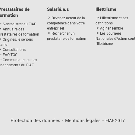
Prestataires de
Salarié.e.s
Illettrisme
formation
Devenez acteur de la
L’illettrisme et ses
compétence dans votre
définitions
S'enregistrer au FIAF
entreprise!
Agir ensemble
Annuaire des
Rechercher un
Les Journées
restataires de formation
prestataire de formation
Nationales d’Action con
Origines, le serious
l’Illettrisme
game
Consultations
FAQ TGC
Communiquer sur les
financements du FIAF
Protection des données
-
Mentions légales
-
FIAF 2017