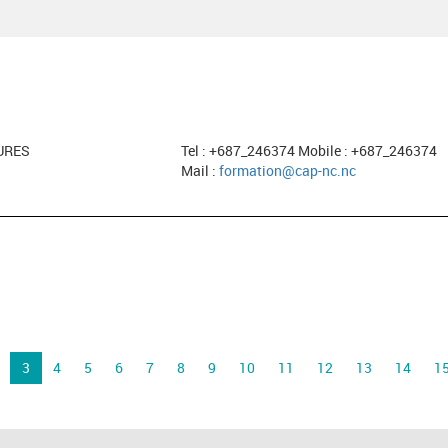
URES
Tel : +687_246374 Mobile : +687_246374
Mail :
formation@cap-nc.nc
3
4
5
6
7
8
9
10
11
12
13
14
1