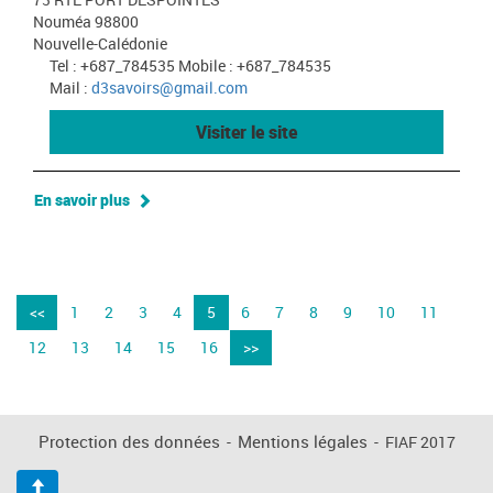
Nouméa 98800
Nouvelle-Calédonie
Tel : +687_784535 Mobile : +687_784535
Mail :
d3savoirs@gmail.com
Visiter le site
En savoir plus
<<
1
2
3
4
5
6
7
8
9
10
11
12
13
14
15
16
>>
Protection des données
-
Mentions légales
-
FIAF 2017