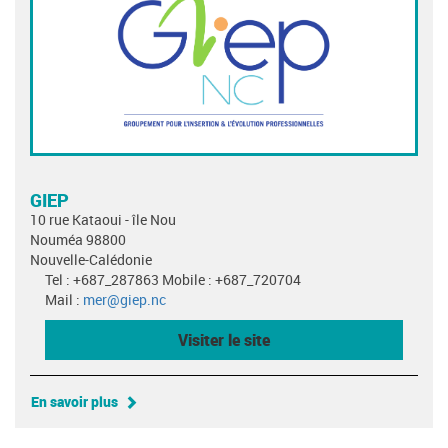
GIEP
10 rue Kataoui - île Nou
Nouméa 98800
Nouvelle-Calédonie
Tel : +687_287863 Mobile : +687_720704
Mail :
mer@giep.nc
Visiter le site
En savoir plus