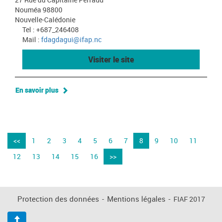
Nouméa 98800
Nouvelle-Calédonie
Tel : +687_246408
Mail :
fdagdagui@ifap.nc
Visiter le site
En savoir plus
<<
1
2
3
4
5
6
7
8
9
10
11
12
13
14
15
16
>>
Protection des données
-
Mentions légales
-
FIAF 2017