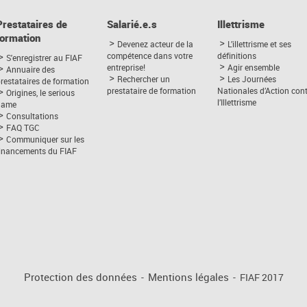
Prestataires de
Salarié.e.s
Illettrisme
formation
Devenez acteur de la
L’illettrisme et ses
compétence dans votre
définitions
S'enregistrer au FIAF
entreprise!
Agir ensemble
Annuaire des
Rechercher un
Les Journées
restataires de formation
prestataire de formation
Nationales d’Action con
Origines, le serious
l’Illettrisme
game
Consultations
FAQ TGC
Communiquer sur les
financements du FIAF
Protection des données
-
Mentions légales
-
FIAF 2017