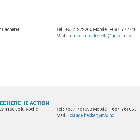
c Lacheret
Tel : +687_272266 Mobile : +687_772748
Mail :
formadcom.deseille@gmail.com
RECHERCHE ACTION
es 4 rue de la Roche
Tel : +687_761053 Mobile : +687_761053
Mail :
jclaude.becker@mls.nc