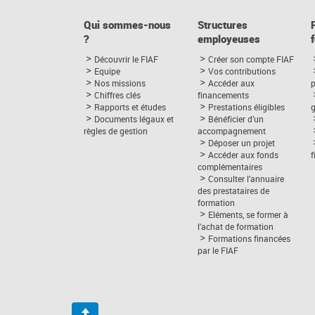
Qui sommes-nous
Structures
?
employeuses
Découvrir le FIAF
Créer son compte FIAF
Equipe
Vos contributions
Nos missions
Accéder aux
p
Chiffres clés
financements
Rapports et études
Prestations éligibles
Documents légaux et
Bénéficier d’un
règles de gestion
accompagnement
Déposer un projet
Accéder aux fonds
complémentaires
Consulter l’annuaire
des prestataires de
formation
Eléments, se former à
l’achat de formation
Formations financées
par le FIAF