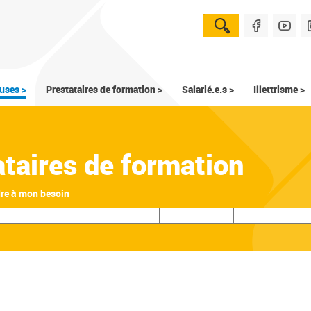
uses >
Prestataires de formation >
Salarié.e.s >
Illettrisme >
ataires de formation
dre à mon besoin