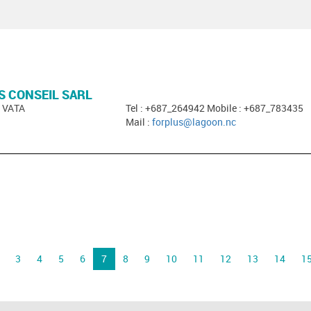
S CONSEIL SARL
E VATA
Tel : +687_264942 Mobile : +687_783435
Mail :
forplus@lagoon.nc
3
4
5
6
7
8
9
10
11
12
13
14
1