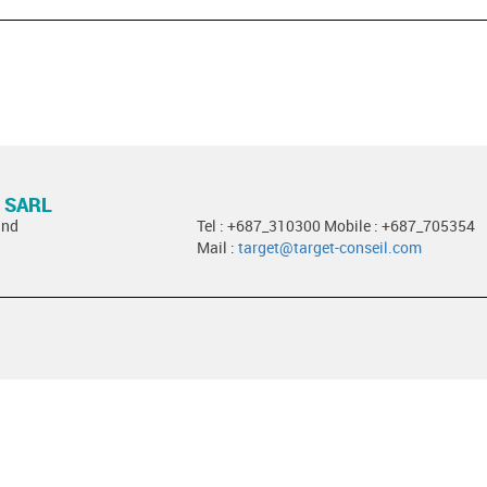
 SARL
and
Tel : +687_310300 Mobile : +687_705354
Mail :
target@target-conseil.com