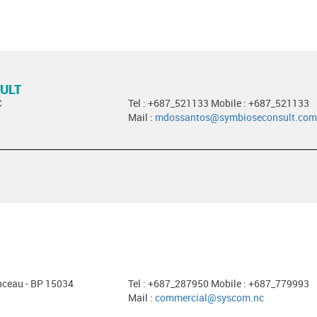
ULT
C
Tel : +687_521133 Mobile : +687_521133
Mail :
mdossantos@symbioseconsult.com
nceau - BP 15034
Tel : +687_287950 Mobile : +687_779993
Mail :
commercial@syscom.nc