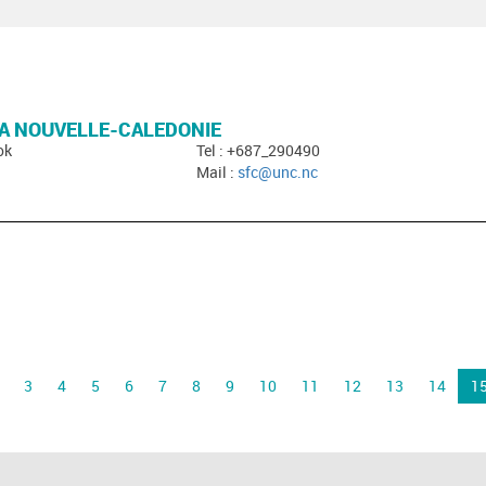
LA NOUVELLE-CALEDONIE
ok
Tel : +687_290490
Mail :
sfc@unc.nc
3
4
5
6
7
8
9
10
11
12
13
14
1