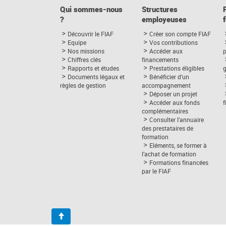
Qui sommes-nous
Structures
?
employeuses
Découvrir le FIAF
Créer son compte FIAF
Equipe
Vos contributions
Nos missions
Accéder aux
p
Chiffres clés
financements
Rapports et études
Prestations éligibles
Documents légaux et
Bénéficier d’un
règles de gestion
accompagnement
Déposer un projet
Accéder aux fonds
complémentaires
Consulter l’annuaire
des prestataires de
formation
Eléments, se former à
l’achat de formation
Formations financées
par le FIAF