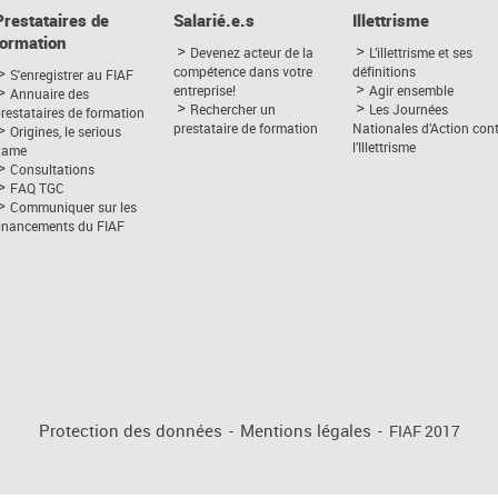
Prestataires de
Salarié.e.s
Illettrisme
formation
Devenez acteur de la
L’illettrisme et ses
compétence dans votre
définitions
S'enregistrer au FIAF
entreprise!
Agir ensemble
Annuaire des
Rechercher un
Les Journées
restataires de formation
prestataire de formation
Nationales d’Action con
Origines, le serious
l’Illettrisme
game
Consultations
FAQ TGC
Communiquer sur les
financements du FIAF
Protection des données
-
Mentions légales
-
FIAF 2017