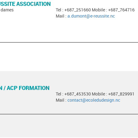
USSITE ASSOCIATION
s dames
Tel : +687_251660 Mobile : +687_764716
Mail :
a.dumont@e-reussite.nc
N / ACP FORMATION
Tel : +687_453530 Mobile : +687_829991
Mail :
contact@ecoledudesign.nc