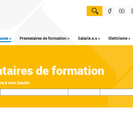
uses >
Prestataires de formation >
Salarié.e.s >
Illettrisme >
ataires de formation
dre à mon besoin