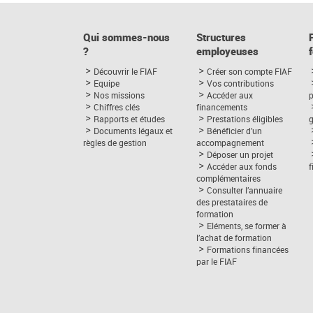
Qui sommes-nous
Structures
?
employeuses
Découvrir le FIAF
Créer son compte FIAF
Equipe
Vos contributions
Nos missions
Accéder aux
p
Chiffres clés
financements
Rapports et études
Prestations éligibles
Documents légaux et
Bénéficier d’un
règles de gestion
accompagnement
Déposer un projet
Accéder aux fonds
complémentaires
Consulter l’annuaire
des prestataires de
formation
Eléments, se former à
l’achat de formation
Formations financées
par le FIAF