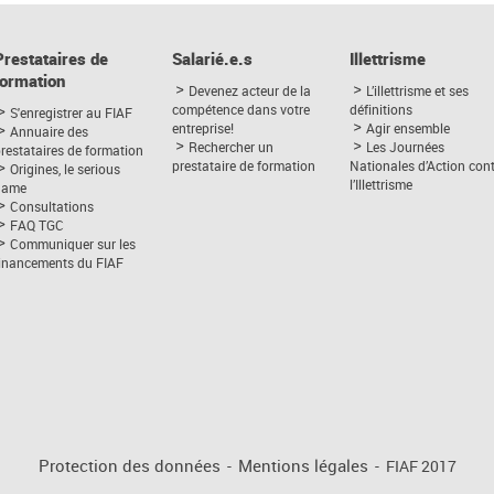
Prestataires de
Salarié.e.s
Illettrisme
formation
Devenez acteur de la
L’illettrisme et ses
compétence dans votre
définitions
S'enregistrer au FIAF
entreprise!
Agir ensemble
Annuaire des
Rechercher un
Les Journées
restataires de formation
prestataire de formation
Nationales d’Action con
Origines, le serious
l’Illettrisme
game
Consultations
FAQ TGC
Communiquer sur les
financements du FIAF
Protection des données
-
Mentions légales
-
FIAF 2017