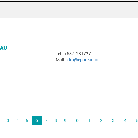
EAU
Tel : +687_281727
Mail :
drh@epureau.nc
3
4
5
6
7
8
9
10
11
12
13
14
1