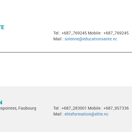
TE
Tel : +687_769245 Mobile : +687_769245
Mail :
solenne@educationsante.nc
N
Despointes, Faubourg
Tel : +687_283001 Mobile : +687_957336
Mail :
eliteformation@elite.nc