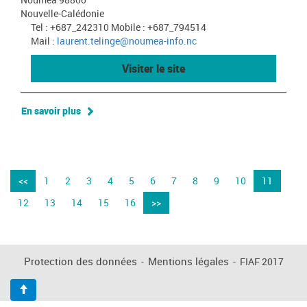
Nouvelle-Calédonie
Tel : +687_242310 Mobile : +687_794514
Mail :
laurent.telinge@noumea-info.nc
Visiter le site
En savoir plus
<<
1
2
3
4
5
6
7
8
9
10
11
12
13
14
15
16
>>
Protection des données
-
Mentions légales
-
FIAF 2017