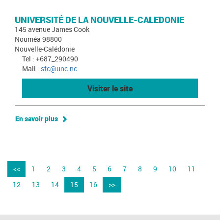
UNIVERSITÉ DE LA NOUVELLE-CALEDONIE
145 avenue James Cook
Nouméa 98800
Nouvelle-Calédonie
Tel : +687_290490
Mail :
sfc@unc.nc
Visiter le site
En savoir plus
<<
1
2
3
4
5
6
7
8
9
10
11
12
13
14
15
16
>>