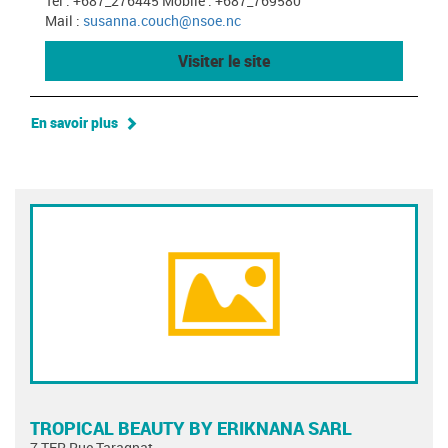
Tel : +687_276445 Mobile : +687_769580
Mail :
susanna.couch@nsoe.nc
Visiter le site
En savoir plus
TROPICAL BEAUTY BY ERIKNANA SARL
7 TER Rue Taragnat