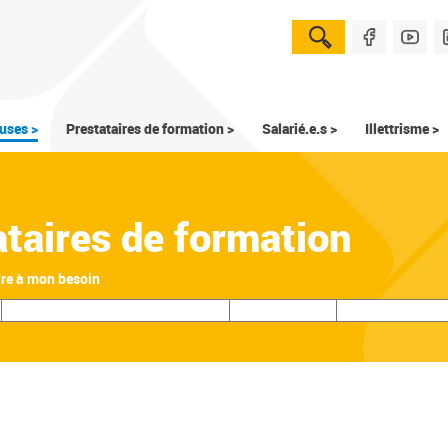
uses >
Prestataires de formation >
Salarié.e.s >
Illettrisme >
ataires de formation
dre à mon besoin