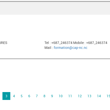
URES
Tel : +687_246374 Mobile : +687_246374
Mail :
formation@cap-nc.nc
3
4
5
6
7
8
9
10
11
12
13
14
1