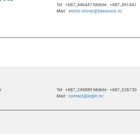
Tel : +687_446447 Mobile : +687_891441
Mail :
emilie.olivier@beeassist.nc
r
Tel : +687_249889 Mobile : +687_526730
Mail :
contact@login.nc