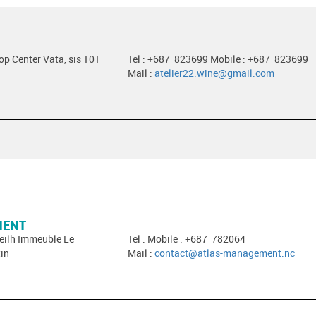
hop Center Vata, sis 101
Tel : +687_823699 Mobile : +687_823699
Mail :
atelier22.wine@gmail.com
MENT
neilh Immeuble Le
Tel : Mobile : +687_782064
in
Mail :
contact@atlas-management.nc