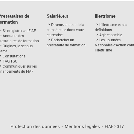
Prestataires de
Salarié.e.s
Illettrisme
formation
Devenez acteur de la
L’illettrisme et ses
compétence dans votre
définitions
S'enregistrer au FIAF
entreprise!
Agir ensemble
Annuaire des
Rechercher un
Les Journées
restataires de formation
prestataire de formation
Nationales d’Action con
Origines, le serious
l’Illettrisme
game
Consultations
FAQ TGC
Communiquer sur les
financements du FIAF
Protection des données
-
Mentions légales
-
FIAF 2017