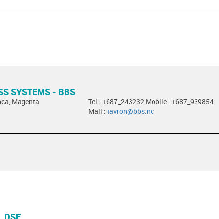
SS SYSTEMS - BBS
nca, Magenta
Tel : +687_243232 Mobile : +687_939854
Mail :
tavron@bbs.nc
L DSE