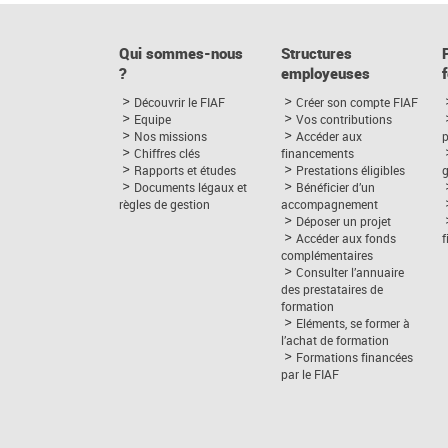
Qui sommes-nous
Structures
?
employeuses
Découvrir le FIAF
Créer son compte FIAF
Equipe
Vos contributions
Nos missions
Accéder aux
p
Chiffres clés
financements
Rapports et études
Prestations éligibles
Documents légaux et
Bénéficier d’un
règles de gestion
accompagnement
Déposer un projet
Accéder aux fonds
complémentaires
Consulter l’annuaire
des prestataires de
formation
Eléments, se former à
l’achat de formation
Formations financées
par le FIAF