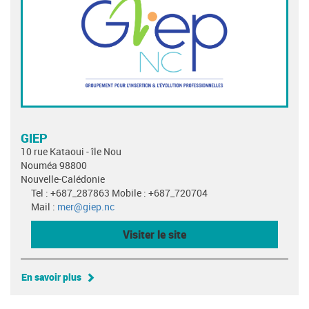
GIEP
10 rue Kataoui - île Nou
Nouméa 98800
Nouvelle-Calédonie
Tel : +687_287863 Mobile : +687_720704
Mail :
mer@giep.nc
Visiter le site
En savoir plus