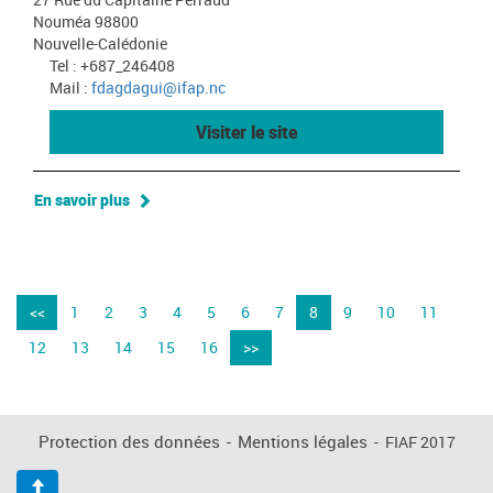
Nouméa 98800
Nouvelle-Calédonie
Tel : +687_246408
Mail :
fdagdagui@ifap.nc
Visiter le site
En savoir plus
<<
1
2
3
4
5
6
7
8
9
10
11
12
13
14
15
16
>>
Protection des données
-
Mentions légales
-
FIAF 2017