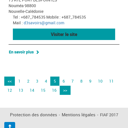
Nouméa 98800
Nouvelle-Calédonie
Tel : +687_784535 Mobile : +687_784535
Mail :
d3savoirs@gmail.com
Visiter le site
En savoir plus
<<
1
2
3
4
5
6
7
8
9
10
11
12
13
14
15
16
>>
Protection des données
-
Mentions légales
-
FIAF 2017