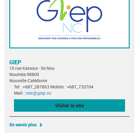
GIEP
10 rue Kataoui - île Nou
Nouméa 98800
Nouvelle-Calédonie
Tel : +687_287863 Mobile : +687_720704
Mail :
mer@giep.nc
Visiter le site
En savoir plus