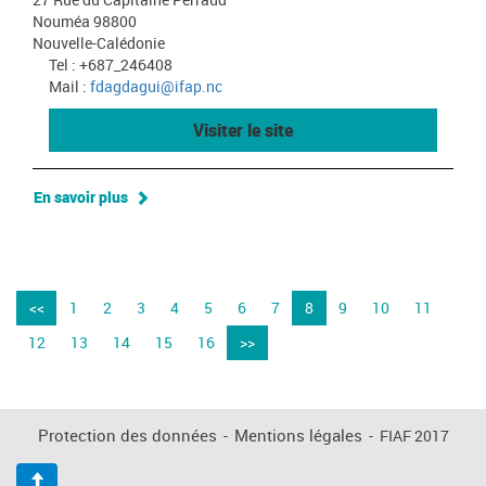
Nouméa 98800
Nouvelle-Calédonie
Tel : +687_246408
Mail :
fdagdagui@ifap.nc
Visiter le site
En savoir plus
<<
1
2
3
4
5
6
7
8
9
10
11
12
13
14
15
16
>>
Protection des données
-
Mentions légales
-
FIAF 2017