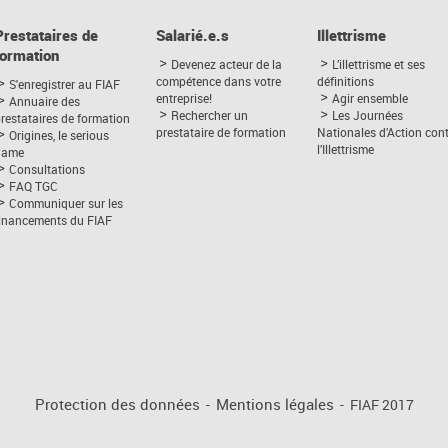
Prestataires de
Salarié.e.s
Illettrisme
formation
Devenez acteur de la
L’illettrisme et ses
compétence dans votre
définitions
S'enregistrer au FIAF
entreprise!
Agir ensemble
Annuaire des
Rechercher un
Les Journées
restataires de formation
prestataire de formation
Nationales d’Action con
Origines, le serious
l’Illettrisme
game
Consultations
FAQ TGC
Communiquer sur les
financements du FIAF
Protection des données
-
Mentions légales
-
FIAF 2017