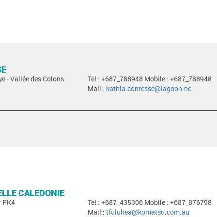
SE
ye - Vallée des Colons
Tel : +687_788948 Mobile : +687_788948
Mail :
kathia.contesse@lagoon.nc
LLE CALEDONIE
r PK4
Tel : +687_435306 Mobile : +687_876798
Mail :
tfuluhea@komatsu.com.au