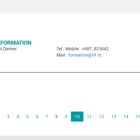
A FORMATION
des Dames
Tel : Mobile : +687_923642
Mail :
formation@lif.nc
3
4
5
6
7
8
9
10
11
12
13
14
1