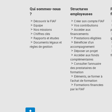
Qui sommes-nous
Structures
?
employeuses
Découvrir le FIAF
Créer son compte FIAF
Equipe
Vos contributions
Nos missions
Accéder aux
p
Chiffres clés
financements
Rapports et études
Prestations éligibles
Documents légaux et
Bénéficier d’un
règles de gestion
accompagnement
Déposer un projet
Accéder aux fonds
complémentaires
Consulter l’annuaire
des prestataires de
formation
Eléments, se former à
l’achat de formation
Formations financées
par le FIAF