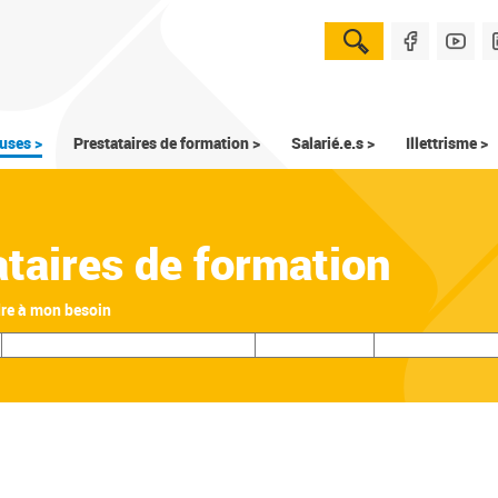
uses >
Prestataires de formation >
Salarié.e.s >
Illettrisme >
ataires de formation
dre à mon besoin