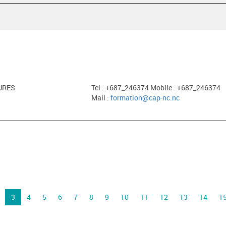
URES
Tel : +687_246374 Mobile : +687_246374
Mail :
formation@cap-nc.nc
3
4
5
6
7
8
9
10
11
12
13
14
1