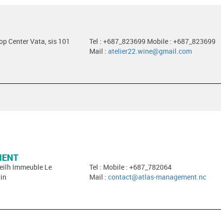
hop Center Vata, sis 101
Tel : +687_823699 Mobile : +687_823699
Mail :
atelier22.wine@gmail.com
MENT
neilh Immeuble Le
Tel : Mobile : +687_782064
in
Mail :
contact@atlas-management.nc