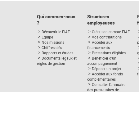
Qui sommes-nous
Structures
?
employeuses
Découvrir le FIAF
Créer son compte FIAF
Equipe
Vos contributions
Nos missions
Accéder aux
p
Chiffres clés
financements
Rapports et études
Prestations éligibles
Documents légaux et
Bénéficier d’un
règles de gestion
accompagnement
Déposer un projet
Accéder aux fonds
complémentaires
Consulter l’annuaire
des prestataires de
formation
Eléments, se former à
l’achat de formation
Formations financées
par le FIAF