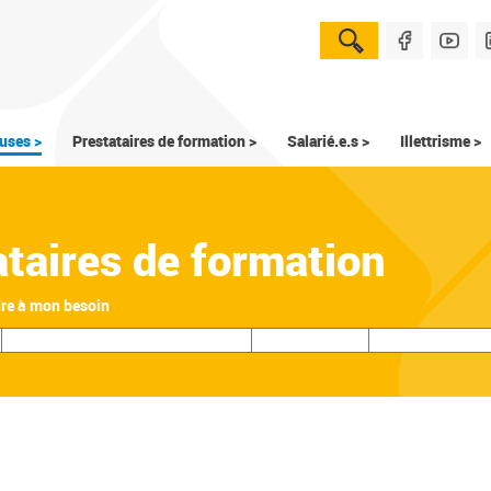
uses >
Prestataires de formation >
Salarié.e.s >
Illettrisme >
ataires de formation
dre à mon besoin