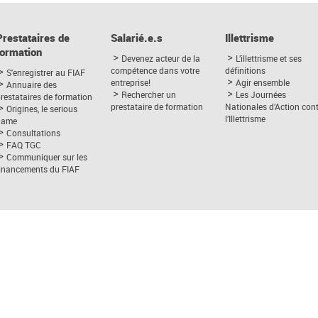
Prestataires de
Salarié.e.s
Illettrisme
formation
Devenez acteur de la
L’illettrisme et ses
compétence dans votre
définitions
S'enregistrer au FIAF
entreprise!
Agir ensemble
Annuaire des
Rechercher un
Les Journées
restataires de formation
prestataire de formation
Nationales d’Action con
Origines, le serious
l’Illettrisme
game
Consultations
FAQ TGC
Communiquer sur les
financements du FIAF
Protection des données
-
Mentions légales
-
FIAF 2017