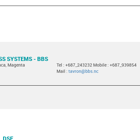
SS SYSTEMS - BBS
nca, Magenta
Tel : +687_243232 Mobile : +687_939854
Mail :
tavron@bbs.nc
L DSE