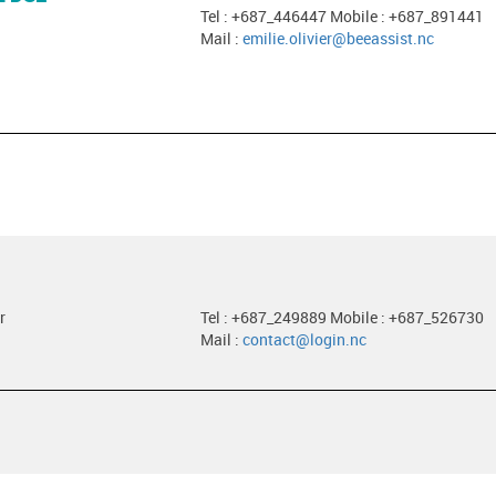
Tel : +687_446447 Mobile : +687_891441
Mail :
emilie.olivier@beeassist.nc
r
Tel : +687_249889 Mobile : +687_526730
Mail :
contact@login.nc