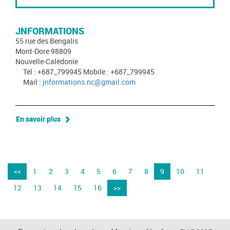
JNFORMATIONS
55 rue des Bengalis
Mont-Dore 98809
Nouvelle-Calédonie
Tel : +687_799945 Mobile : +687_799945
Mail :
jnformations.nc@gmail.com
En savoir plus
<<
1
2
3
4
5
6
7
8
9
10
11
12
13
14
15
16
>>