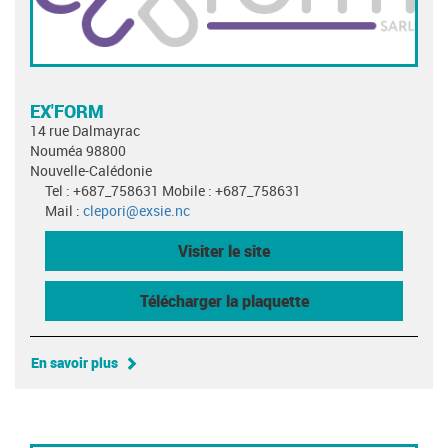
EX'FORM
14 rue Dalmayrac
Nouméa 98800
Nouvelle-Calédonie
Tel : +687_758631 Mobile : +687_758631
Mail :
clepori@exsie.nc
Visiter le site
Télécharger la plaquette
En savoir plus