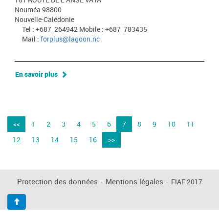
Nouméa 98800
Nouvelle-Calédonie
Tel : +687_264942 Mobile : +687_783435
Mail :
forplus@lagoon.nc
En savoir plus
<<
1
2
3
4
5
6
7
8
9
10
11
12
13
14
15
16
>>
Protection des données
-
Mentions légales
-
FIAF 2017