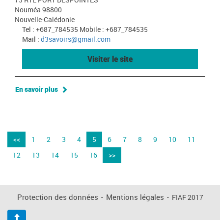
Nouméa 98800
Nouvelle-Calédonie
Tel : +687_784535 Mobile : +687_784535
Mail :
d3savoirs@gmail.com
Visiter le site
En savoir plus
<<
1
2
3
4
5
6
7
8
9
10
11
12
13
14
15
16
>>
Protection des données
-
Mentions légales
-
FIAF 2017