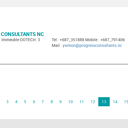
 CONSULTANTS NC
i. Immeuble OOTECH. 3
Tel : +687_351888 Mobile : +687_791406
Mail :
ysimon@progressconsultants.nc
3
4
5
6
7
8
9
10
11
12
13
14
1