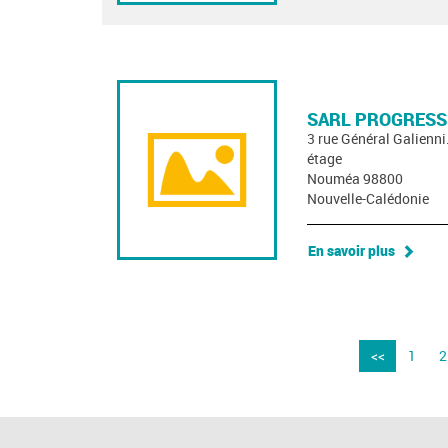
SARL PROGRESS
3 rue Général Galienn
étage
Nouméa 98800
Nouvelle-Calédonie
En savoir plus
<<
1
2