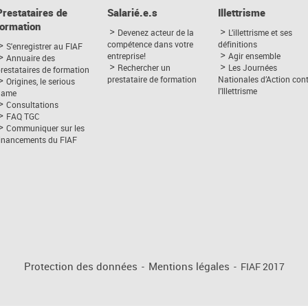
Prestataires de
Salarié.e.s
Illettrisme
formation
Devenez acteur de la
L’illettrisme et ses
compétence dans votre
définitions
S'enregistrer au FIAF
entreprise!
Agir ensemble
Annuaire des
Rechercher un
Les Journées
restataires de formation
prestataire de formation
Nationales d’Action con
Origines, le serious
l’Illettrisme
game
Consultations
FAQ TGC
Communiquer sur les
financements du FIAF
Protection des données
-
Mentions légales
-
FIAF 2017