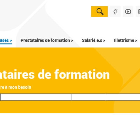
uses >
Prestataires de formation >
Salarié.e.s >
Illettrisme >
ataires de formation
dre à mon besoin