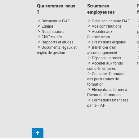
Qui sommes-nous
Structures
?
employeuses
Découvrir le FIAF
Créer son compte FIAF
Equipe
Vos contributions
Nos missions
Accéder aux
p
Chiffres clés
financements
Rapports et études
Prestations éligibles
Documents légaux et
Bénéficier d’un
règles de gestion
accompagnement
Déposer un projet
Accéder aux fonds
complémentaires
Consulter l’annuaire
des prestataires de
formation
Eléments, se former à
l’achat de formation
Formations financées
par le FIAF