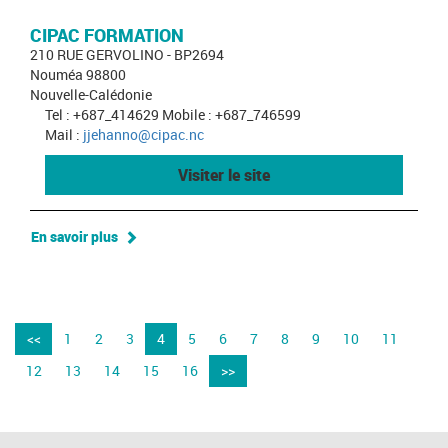
CIPAC FORMATION
210 RUE GERVOLINO - BP2694
Nouméa 98800
Nouvelle-Calédonie
Tel : +687_414629 Mobile : +687_746599
Mail :
jjehanno@cipac.nc
Visiter le site
En savoir plus
<<
1
2
3
4
5
6
7
8
9
10
11
12
13
14
15
16
>>