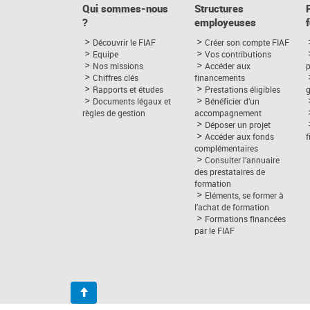
Qui sommes-nous
Structures
?
employeuses
Découvrir le FIAF
Créer son compte FIAF
Equipe
Vos contributions
Nos missions
Accéder aux
p
Chiffres clés
financements
Rapports et études
Prestations éligibles
Documents légaux et
Bénéficier d’un
règles de gestion
accompagnement
Déposer un projet
Accéder aux fonds
complémentaires
Consulter l’annuaire
des prestataires de
formation
Eléments, se former à
l’achat de formation
Formations financées
par le FIAF