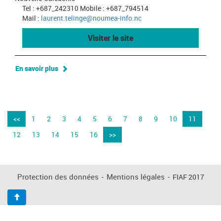
Tel : +687_242310 Mobile : +687_794514
Mail :
laurent.telinge@noumea-info.nc
Visiter le site
En savoir plus
<<
1
2
3
4
5
6
7
8
9
10
11
12
13
14
15
16
>>
Protection des données
-
Mentions légales
-
FIAF 2017