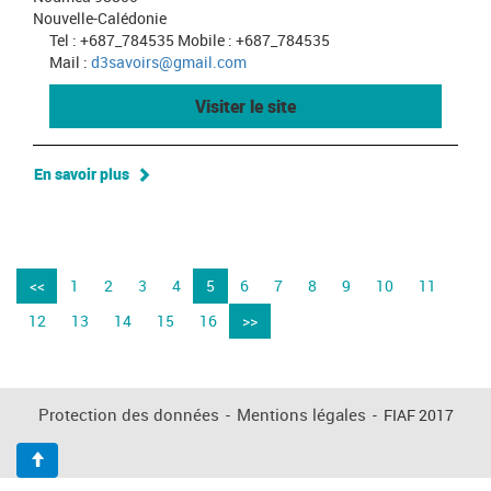
Nouvelle-Calédonie
Tel : +687_784535 Mobile : +687_784535
Mail :
d3savoirs@gmail.com
Visiter le site
En savoir plus
<<
1
2
3
4
5
6
7
8
9
10
11
12
13
14
15
16
>>
Protection des données
-
Mentions légales
-
FIAF 2017