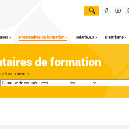
uses >
Prestataires de formation >
Salarié.e.s >
Illettrisme >
ataires de formation
dre à mon besoin