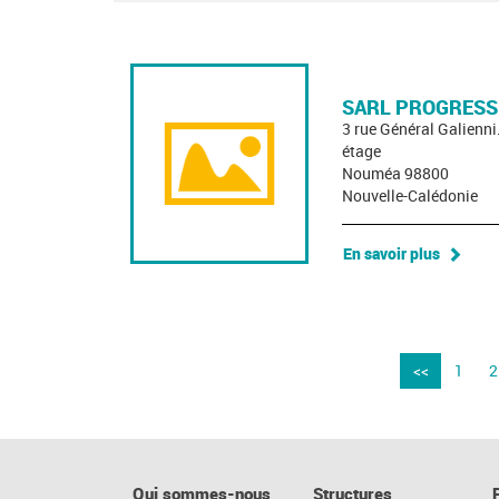
SARL PROGRESS
3 rue Général Galienn
étage
Nouméa 98800
Nouvelle-Calédonie
En savoir plus
<<
1
2
Qui sommes-nous
Structures