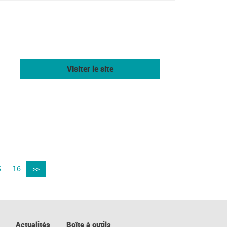
Visiter le site
5
16
>>
Actualités
Boîte à outils