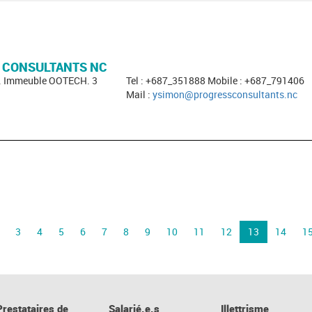
 CONSULTANTS NC
i. Immeuble OOTECH. 3
Tel : +687_351888 Mobile : +687_791406
Mail :
ysimon@progressconsultants.nc
3
4
5
6
7
8
9
10
11
12
13
14
1
Prestataires de
Salarié.e.s
Illettrisme