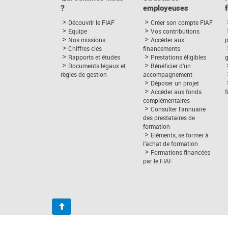
?
employeuses
Découvrir le FIAF
Créer son compte FIAF
Equipe
Vos contributions
Nos missions
Accéder aux
p
Chiffres clés
financements
Rapports et études
Prestations éligibles
Documents légaux et
Bénéficier d’un
règles de gestion
accompagnement
Déposer un projet
Accéder aux fonds
complémentaires
Consulter l’annuaire
des prestataires de
formation
Eléments, se former à
l’achat de formation
Formations financées
par le FIAF