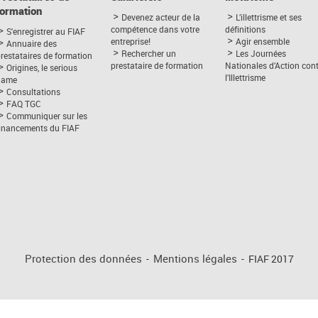
formation
Devenez acteur de la
L’illettrisme et ses
compétence dans votre
définitions
S'enregistrer au FIAF
entreprise!
Agir ensemble
Annuaire des
Rechercher un
Les Journées
restataires de formation
prestataire de formation
Nationales d’Action con
Origines, le serious
l’Illettrisme
game
Consultations
FAQ TGC
Communiquer sur les
financements du FIAF
Protection des données
-
Mentions légales
-
FIAF 2017