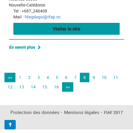
Nouvelle-Calédonie
Tel : +687_246408
Mail :
fdagdagui@ifap.nc
Visiter le site
En savoir plus
<<
1
2
3
4
5
6
7
8
9
10
11
12
13
14
15
16
>>
Protection des données
-
Mentions légales
-
FIAF 2017