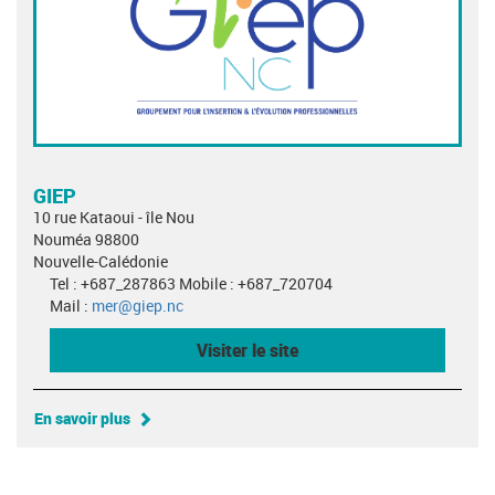
GIEP
10 rue Kataoui - île Nou
Nouméa 98800
Nouvelle-Calédonie
Tel : +687_287863 Mobile : +687_720704
Mail :
mer@giep.nc
Visiter le site
En savoir plus