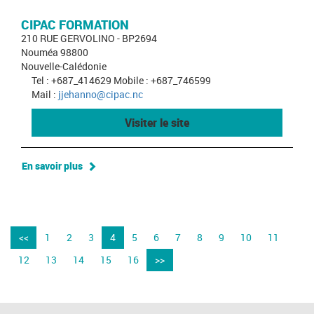
CIPAC FORMATION
210 RUE GERVOLINO - BP2694
Nouméa 98800
Nouvelle-Calédonie
Tel : +687_414629 Mobile : +687_746599
Mail :
jjehanno@cipac.nc
Visiter le site
En savoir plus
<<
1
2
3
4
5
6
7
8
9
10
11
12
13
14
15
16
>>