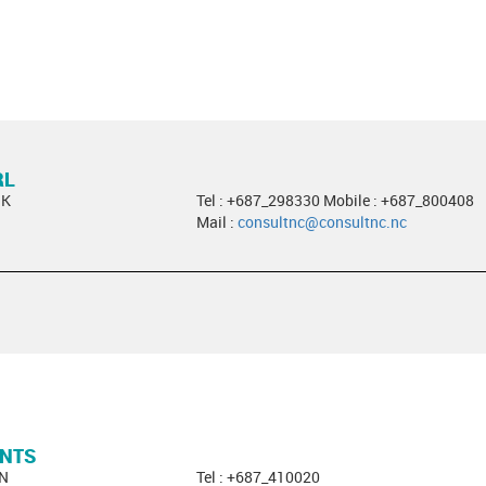
RL
OK
Tel : +687_298330 Mobile : +687_800408
Mail :
consultnc@consultnc.nc
ANTS
EN
Tel : +687_410020