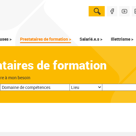
uses >
Prestataires de formation >
Salarié.e.s >
Illettrisme >
ataires de formation
dre à mon besoin