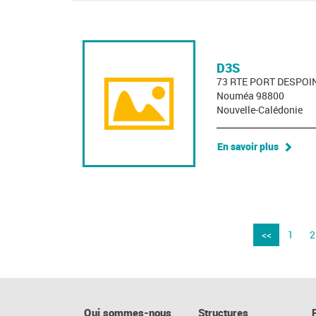
D3S
73 RTE PORT DESPOI
Nouméa 98800
Nouvelle-Calédonie
En savoir plus
<<
1
2
Qui sommes-nous
Structures