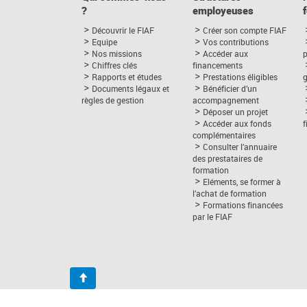
?
employeuses
Découvrir le FIAF
Créer son compte FIAF
Equipe
Vos contributions
Nos missions
Accéder aux
p
Chiffres clés
financements
Rapports et études
Prestations éligibles
Documents légaux et
Bénéficier d’un
règles de gestion
accompagnement
Déposer un projet
Accéder aux fonds
complémentaires
Consulter l’annuaire
des prestataires de
formation
Eléments, se former à
l’achat de formation
Formations financées
par le FIAF