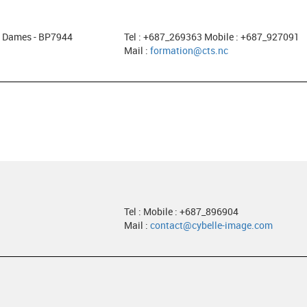
es Dames - BP7944
Tel : +687_269363 Mobile : +687_927091
Mail :
formation@cts.nc
Tel : Mobile : +687_896904
Mail :
contact@cybelle-image.com