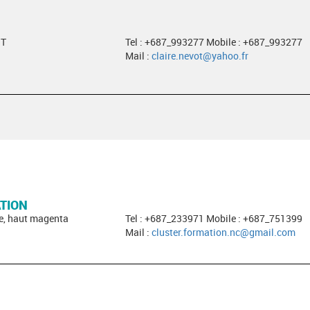
ST
Tel : +687_993277 Mobile : +687_993277
Mail :
claire.nevot@yahoo.fr
TION
e, haut magenta
Tel : +687_233971 Mobile : +687_751399
Mail :
cluster.formation.nc@gmail.com