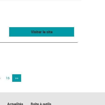
Visiter le site
5
16
>>
Actualités
Boîte à outils