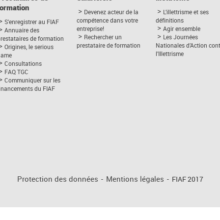
formation
Devenez acteur de la
L’illettrisme et ses
compétence dans votre
définitions
S'enregistrer au FIAF
entreprise!
Agir ensemble
Annuaire des
Rechercher un
Les Journées
restataires de formation
prestataire de formation
Nationales d’Action con
Origines, le serious
l’Illettrisme
game
Consultations
FAQ TGC
Communiquer sur les
financements du FIAF
Protection des données
-
Mentions légales
-
FIAF 2017