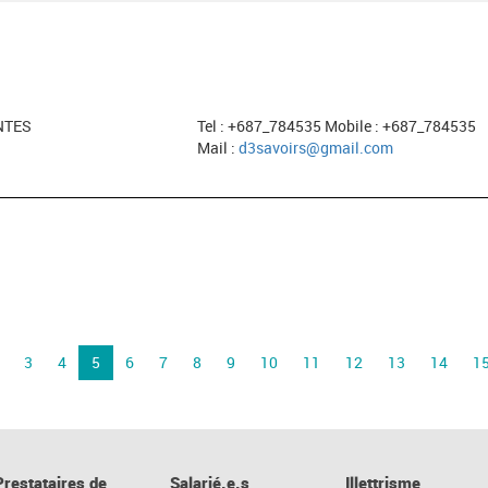
NTES
Tel : +687_784535 Mobile : +687_784535
Mail :
d3savoirs@gmail.com
3
4
5
6
7
8
9
10
11
12
13
14
1
Prestataires de
Salarié.e.s
Illettrisme