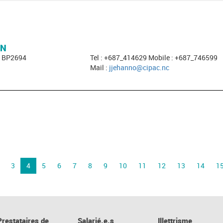
ON
- BP2694
Tel : +687_414629 Mobile : +687_746599
Mail :
jjehanno@cipac.nc
3
4
5
6
7
8
9
10
11
12
13
14
1
Prestataires de
Salarié.e.s
Illettrisme