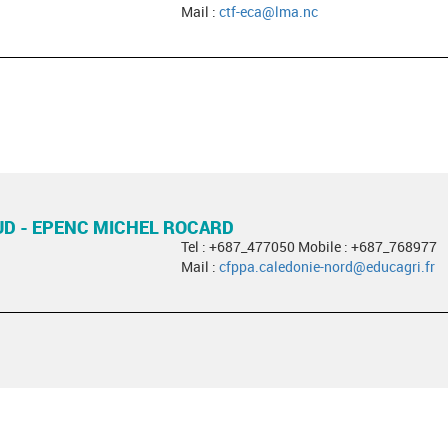
Mail :
ctf-eca@lma.nc
UD - EPENC MICHEL ROCARD
Tel : +687_477050 Mobile : +687_768977
Mail :
cfppa.caledonie-nord@educagri.fr