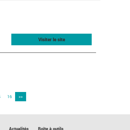
Visiter le site
5
16
>>
Actualités
Boîte à outils