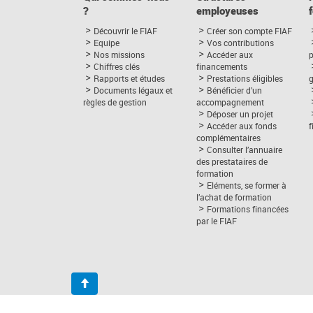
?
employeuses
Découvrir le FIAF
Créer son compte FIAF
Equipe
Vos contributions
Nos missions
Accéder aux
p
Chiffres clés
financements
Rapports et études
Prestations éligibles
Documents légaux et
Bénéficier d’un
règles de gestion
accompagnement
Déposer un projet
Accéder aux fonds
complémentaires
Consulter l’annuaire
des prestataires de
formation
Eléments, se former à
l’achat de formation
Formations financées
par le FIAF