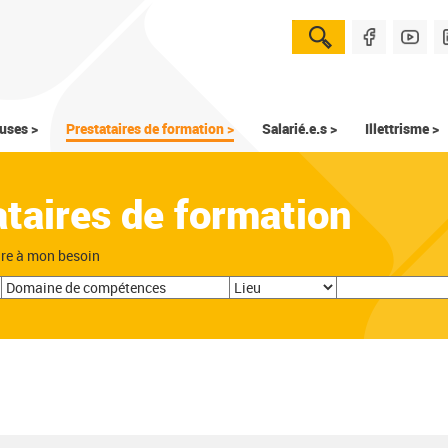
uses >
Prestataires de formation >
Salarié.e.s >
Illettrisme >
ataires de formation
dre à mon besoin