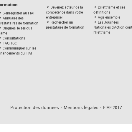
formation
Devenez acteur de la
L’illettrisme et ses
compétence dans votre
définitions
S'enregistrer au FIAF
entreprise!
Agir ensemble
Annuaire des
Rechercher un
Les Journées
restataires de formation
prestataire de formation
Nationales d’Action con
Origines, le serious
l’Illettrisme
game
Consultations
FAQ TGC
Communiquer sur les
financements du FIAF
Protection des données
-
Mentions légales
-
FIAF 2017