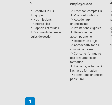
?
employeuses
Découvrir le FIAF
Créer son compte FIAF
Equipe
Vos contributions
Nos missions
Accéder aux
p
Chiffres clés
financements
Rapports et études
Prestations éligibles
Documents légaux et
Bénéficier d’un
règles de gestion
accompagnement
Déposer un projet
Accéder aux fonds
complémentaires
Consulter l’annuaire
des prestataires de
formation
Eléments, se former à
l’achat de formation
Formations financées
par le FIAF