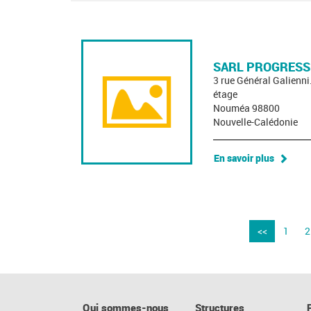
SARL PROGRESS
3 rue Général Galienn
étage
Nouméa 98800
Nouvelle-Calédonie
En savoir plus
<<
1
2
Qui sommes-nous
Structures