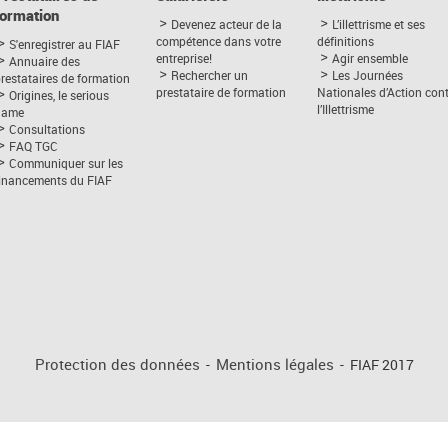
formation
Devenez acteur de la
L’illettrisme et ses
compétence dans votre
définitions
S'enregistrer au FIAF
entreprise!
Agir ensemble
Annuaire des
Rechercher un
Les Journées
restataires de formation
prestataire de formation
Nationales d’Action con
Origines, le serious
l’Illettrisme
game
Consultations
FAQ TGC
Communiquer sur les
financements du FIAF
Protection des données
-
Mentions légales
-
FIAF 2017