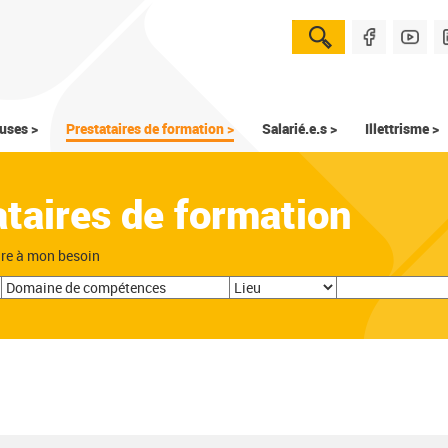
uses >
Prestataires de formation >
Salarié.e.s >
Illettrisme >
ataires de formation
dre à mon besoin