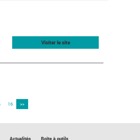
Visiter le site
5
16
>>
Actualités
Boîte à outils