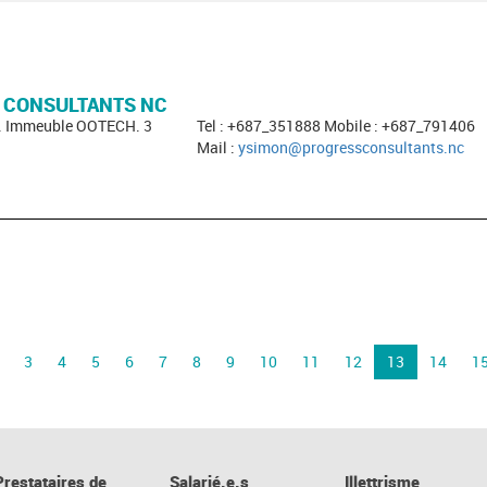
 CONSULTANTS NC
i. Immeuble OOTECH. 3
Tel : +687_351888 Mobile : +687_791406
Mail :
ysimon@progressconsultants.nc
3
4
5
6
7
8
9
10
11
12
13
14
1
Prestataires de
Salarié.e.s
Illettrisme