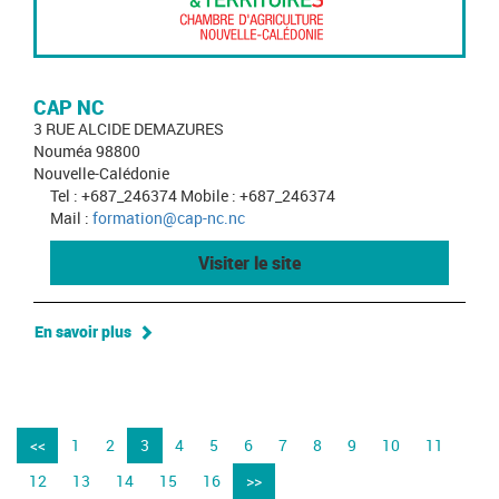
CAP NC
3 RUE ALCIDE DEMAZURES
Nouméa 98800
Nouvelle-Calédonie
Tel : +687_246374 Mobile : +687_246374
Mail :
formation@cap-nc.nc
Visiter le site
En savoir plus
<<
1
2
3
4
5
6
7
8
9
10
11
12
13
14
15
16
>>