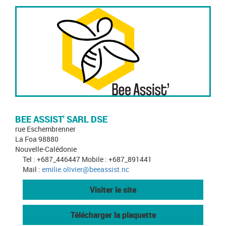
BEE ASSIST' SARL DSE
rue Eschembrenner
La Foa 98880
Nouvelle-Calédonie
Tel : +687_446447 Mobile : +687_891441
Mail :
emilie.olivier@beeassist.nc
Visiter le site
Télécharger la plaquette