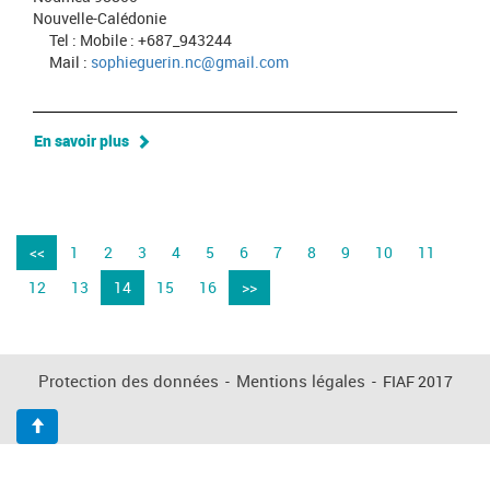
Nouvelle-Calédonie
Tel : Mobile : +687_943244
Mail :
sophieguerin.nc@gmail.com
En savoir plus
<<
1
2
3
4
5
6
7
8
9
10
11
12
13
14
15
16
>>
Protection des données
-
Mentions légales
-
FIAF 2017