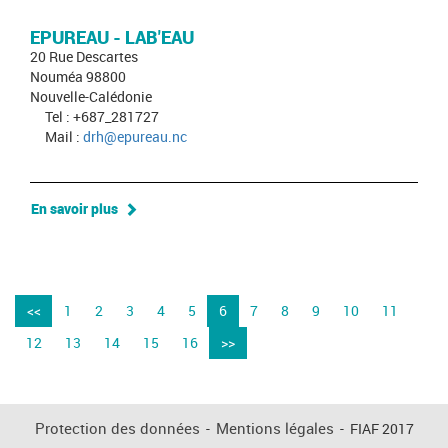
EPUREAU - LAB'EAU
20 Rue Descartes
Nouméa 98800
Nouvelle-Calédonie
Tel : +687_281727
Mail :
drh@epureau.nc
En savoir plus
<<
1
2
3
4
5
6
7
8
9
10
11
12
13
14
15
16
>>
Protection des données
-
Mentions légales
-
FIAF 2017