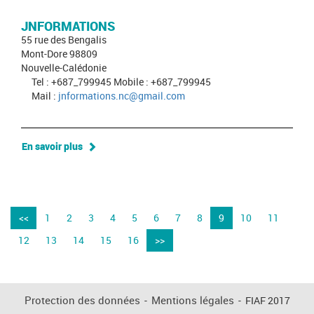
JNFORMATIONS
55 rue des Bengalis
Mont-Dore 98809
Nouvelle-Calédonie
Tel : +687_799945 Mobile : +687_799945
Mail :
jnformations.nc@gmail.com
En savoir plus
<<
1
2
3
4
5
6
7
8
9
10
11
12
13
14
15
16
>>
Protection des données
-
Mentions légales
-
FIAF 2017