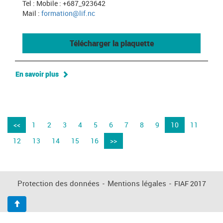
Tel : Mobile : +687_923642
Mail :
formation@lif.nc
Télécharger la plaquette
En savoir plus
<<
1
2
3
4
5
6
7
8
9
10
11
12
13
14
15
16
>>
Protection des données
-
Mentions légales
-
FIAF 2017