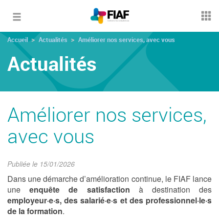
Toggle
navigation
Accueil
Actualités
Améliorer nos services, avec vous
Actualités
Améliorer nos services,
avec vous
Publiée le 15/01/2026
Dans une démarche d’amélioration continue, le FIAF lance
une
enquête de satisfaction
à destination des
employeur·e·s, des salarié·e·s et des professionnel·le·s
de la formation
.