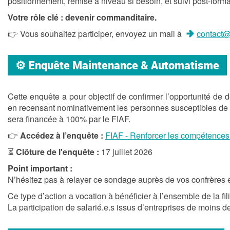
positionnement, remise à niveau si besoin, et suivi post-forma
Votre rôle clé :
devenir commanditaire.
👉 Vous souhaitez participer, envoyez un mail à
contact@
⚙️ Enquête Maintenance & Automatisme
Cette enquête a pour objectif de confirmer l’opportunité de d
en recensant nominativement les personnes susceptibles de bé
sera financée à 100% par le FIAF.
👉
Accédez à l’enquête :
FIAF - Renforcer les compétence
⏳
Clôture de l'enquête :
17 juillet 2026
Point important :
N’hésitez pas à relayer ce sondage auprès de vos confrères et 
Ce type d’action a vocation à bénéficier à l’ensemble de la fili
La participation de salarié.e.s issus d’entreprises de moins d