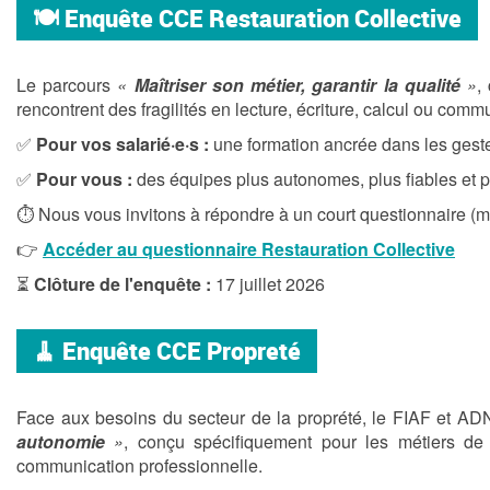
🍽️ Enquête CCE Restauration Collective
Le parcours
«
Maîtriser son métier, garantir la qualité
»
,
rencontrent des fragilités en lecture, écriture, calcul ou comm
✅
Pour vos salarié·e·s :
une formation ancrée dans les gest
✅
Pour vous :
des équipes plus autonomes, plus fiables et pl
⏱️ Nous vous invitons à répondre à un court questionnaire (m
👉
Accéder au questionnaire Restauration Collective
⏳
Clôture de l'enquête :
17 juillet 2026
🧹
Enquête CCE Propreté
Face aux besoins du secteur de la proprété, le FIAF et A
autonomie
»
, conçu spécifiquement pour les métiers de l
communication professionnelle.